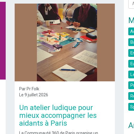
M
A
B
E
E
L
P
Par Pr Folk
Le 9 juillet 2026
R
Un atelier ludique pour
S
mieux accompagner les
aidants à Paris
A
La Communauté 360 de Paris organise un