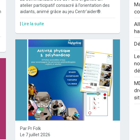
Ma
atelier participatif consacré à l’orientation des
co
n
aidants, animé grâce au jeu Centr’aider®.
Al
|
Lire la suite
ha
Dé
Le
no
dé
MD
dr
si
Par Pr Folk
Le 7 juillet 2026