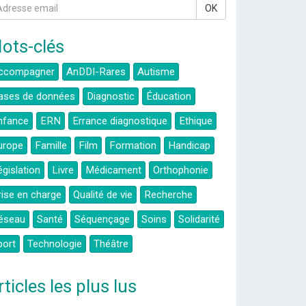
OK
ots-clés
ccompagner
AnDDI-Rares
Autisme
ases de données
Diagnostic
Éducation
nfance
ERN
Errance diagnostique
Ethique
urope
Famille
Film
Formation
Handicap
égislation
Livre
Médicament
Orthophonie
rise en charge
Qualité de vie
Recherche
éseau
Santé
Séquençage
Soins
Solidarité
port
Technologie
Théâtre
rticles les plus lus