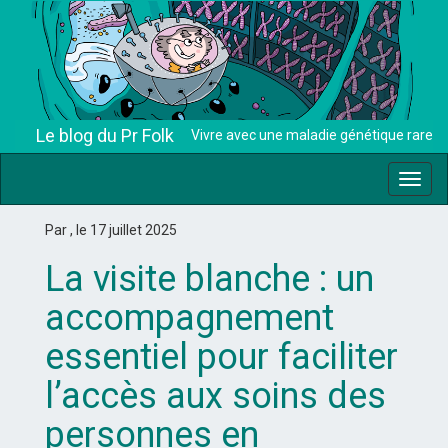
Le blog du Pr Folk
Vivre avec une maladie génétique rare
Toggl
navig
Par , le 17 juillet 2025
La visite blanche : un
accompagnement
essentiel pour faciliter
l’accès aux soins des
personnes en