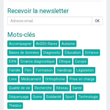
Recevoir la newsletter
OK
Mots-clés
Accompagner
AnDDI-Rares
Autisme
Bases de données
Diagnostic
Éducation
Enfance
ERN
Errance diagnostique
Ethique
Europe
Famille
Film
Formation
Handicap
Législation
Livre
Médicament
Orthophonie
Prise en charge
Qualité de vie
Recherche
Réseau
Santé
Séquençage
Soins
Solidarité
Sport
Technologie
Théâtre