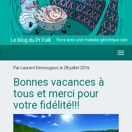
Le blog du Pr Folk
Vivre avec une maladie génétique rare
Toggl
navig
Par Laurent Demougeot, le 28 juillet 2016
Bonnes vacances à
tous et merci pour
votre fidélité!!!