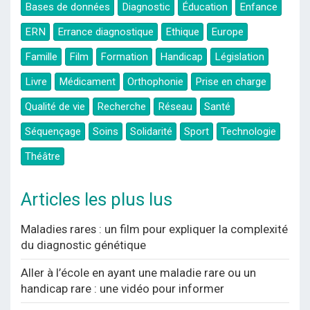
Bases de données
Diagnostic
Éducation
Enfance
ERN
Errance diagnostique
Ethique
Europe
Famille
Film
Formation
Handicap
Législation
Livre
Médicament
Orthophonie
Prise en charge
Qualité de vie
Recherche
Réseau
Santé
Séquençage
Soins
Solidarité
Sport
Technologie
Théâtre
Articles les plus lus
Maladies rares : un film pour expliquer la complexité
du diagnostic génétique
Aller à l’école en ayant une maladie rare ou un
handicap rare : une vidéo pour informer