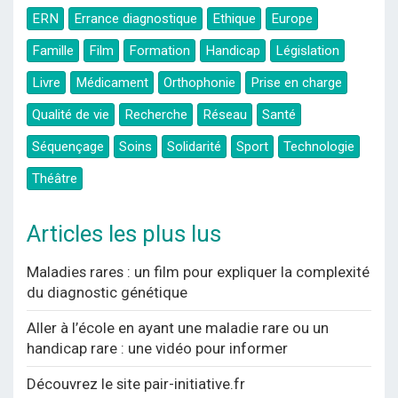
ERN
Errance diagnostique
Ethique
Europe
Famille
Film
Formation
Handicap
Législation
Livre
Médicament
Orthophonie
Prise en charge
Qualité de vie
Recherche
Réseau
Santé
Séquençage
Soins
Solidarité
Sport
Technologie
Théâtre
Articles les plus lus
Maladies rares : un film pour expliquer la complexité
du diagnostic génétique
Aller à l’école en ayant une maladie rare ou un
handicap rare : une vidéo pour informer
Découvrez le site pair-initiative.fr