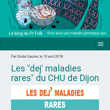
Le blog du Pr Folk
Vivre avec une maladie génétique rare
Toggl
navig
Par Elodie Gautier, le 10 avril 2018
Les "dej' maladies
rares" du CHU de Dijon