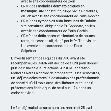
avec le site coordonnateur de Lyon
CRMR des
maladies dermatologiques en
mosaïque
, site constitutif, dirigé par le Pr. Vabres,
en lien avec le site coordonnateur de Paris-Necker
CRMR des
cytopénies auto-immunes de l'adulte
,
site constitutif, dirigé par le Pr. Bonnotte, en lien
avec le site coordonnateur de Paris-Cochin
CRMR des
déficiences intellectuelles de causes
rares
, site constitutif, dirigé par le Pr. Thauvin, en
lien avec le site coordonnateur de Paris-
Salpétrière
L’investissement des équipes du CHU ayant été
récompensé, les CRMR ont décidé de s’
unir
pour donner
plus de visibilité à leurs actions. Ainsi, la Fédération
Maladies Rares a décidé de proposer tous les semestres,
un "
déj’ maladies rares
" à destination des
professionnels
de santé du CHU
mais aussi des
libéraux
, autour de 6
présentations flash «
quoi de neuf sur … ?
» dans un
cadre convivial.
Le
1er déj’ maladies rares
aura lieu mercredi
25 avril