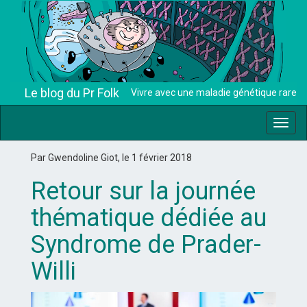
Le blog du Pr Folk
Vivre avec une maladie génétique rare
Toggl
navig
Par Gwendoline Giot, le 1 février 2018
Retour sur la journée
thématique dédiée au
Syndrome de Prader-
Willi