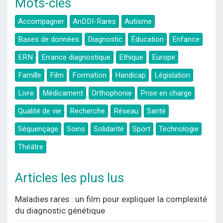
Mots-clés
Accompagner
AnDDI-Rares
Autisme
Bases de données
Diagnostic
Éducation
Enfance
ERN
Errance diagnostique
Ethique
Europe
Famille
Film
Formation
Handicap
Législation
Livre
Médicament
Orthophonie
Prise en charge
Qualité de vie
Recherche
Réseau
Santé
Séquençage
Soins
Solidarité
Sport
Technologie
Théâtre
Articles les plus lus
Maladies rares : un film pour expliquer la complexité
du diagnostic génétique