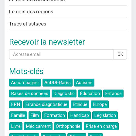
Le coin des régions
Trucs et astuces
Recevoir la newsletter
OK
Mots-clés
Accompagner
AnDDI-Rares
Autisme
Bases de données
Diagnostic
Éducation
Enfance
ERN
Errance diagnostique
Ethique
Europe
Famille
Film
Formation
Handicap
Législation
Livre
Médicament
Orthophonie
Prise en charge