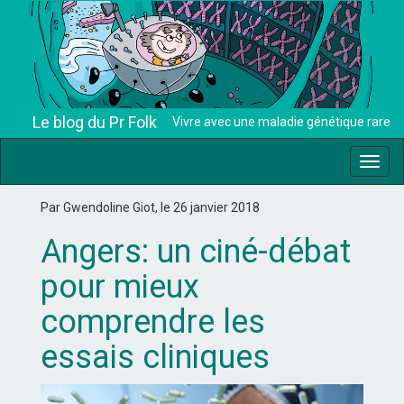
Le blog du Pr Folk
Vivre avec une maladie génétique rare
Toggl
navig
Par Gwendoline Giot, le 26 janvier 2018
Angers: un ciné-débat
pour mieux
comprendre les
essais cliniques