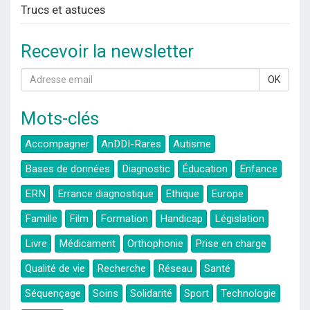
Trucs et astuces
Recevoir la newsletter
OK
Mots-clés
Accompagner
AnDDI-Rares
Autisme
Bases de données
Diagnostic
Éducation
Enfance
ERN
Errance diagnostique
Ethique
Europe
Famille
Film
Formation
Handicap
Législation
Livre
Médicament
Orthophonie
Prise en charge
Qualité de vie
Recherche
Réseau
Santé
Séquençage
Soins
Solidarité
Sport
Technologie