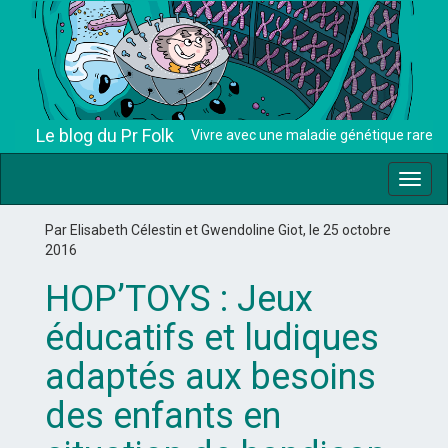
Le blog du Pr Folk
Vivre avec une maladie génétique rare
Toggl
navig
Par Elisabeth Célestin et Gwendoline Giot, le 25 octobre
2016
HOP’TOYS : Jeux
éducatifs et ludiques
adaptés aux besoins
des enfants en