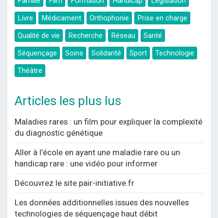
Famille
Film
Formation
Handicap
Législation
Livre
Médicament
Orthophonie
Prise en charge
Qualité de vie
Recherche
Réseau
Santé
Séquençage
Soins
Solidarité
Sport
Technologie
Théâtre
Articles les plus lus
Maladies rares : un film pour expliquer la complexité
du diagnostic génétique
Aller à l’école en ayant une maladie rare ou un
handicap rare : une vidéo pour informer
Découvrez le site pair-initiative.fr
Les données additionnelles issues des nouvelles
technologies de séquençage haut débit