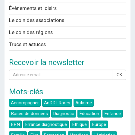
Évènements et loisirs
Le coin des associations
Le coin des régions
Trucs et astuces
Recevoir la newsletter
OK
Mots-clés
Accompagner
AnDDI-Rares
Autisme
Bases de données
Diagnostic
Éducation
Enfance
ERN
Errance diagnostique
Ethique
Europe