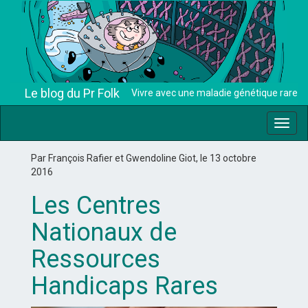
Le blog du Pr Folk
Vivre avec une maladie génétique rare
Toggl
navig
Par François Rafier et Gwendoline Giot, le 13 octobre
2016
Les Centres
Nationaux de
Ressources
Handicaps Rares