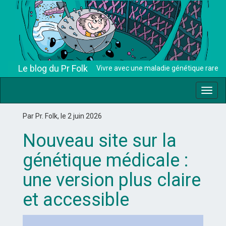
Le blog du Pr Folk
Vivre avec une maladie génétique rare
Toggl
navig
Par Pr. Folk, le 2 juin 2026
Nouveau site sur la
génétique médicale :
une version plus claire
et accessible