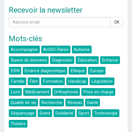
Recevoir la newsletter
OK
Mots-clés
Accompagner
AnDDI-Rares
Autisme
Bases de données
Diagnostic
Éducation
Enfance
ERN
Errance diagnostique
Ethique
Europe
Famille
Film
Formation
Handicap
Législation
Livre
Médicament
Orthophonie
Prise en charge
Qualité de vie
Recherche
Réseau
Santé
Séquençage
Soins
Solidarité
Sport
Technologie
Théâtre