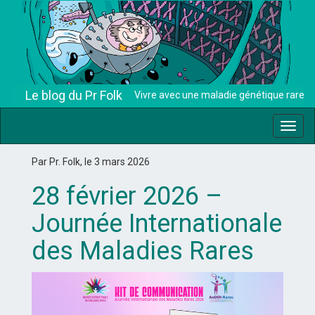
Le blog du Pr Folk
Vivre avec une maladie génétique rare
Toggl
navig
Par Pr. Folk, le 3 mars 2026
28 février 2026 –
Journée Internationale
des Maladies Rares