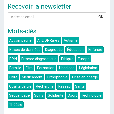
Recevoir la newsletter
OK
Mots-clés
Accompagner
AnDDI-Rares
Autisme
Bases de données
Diagnostic
Éducation
Enfance
ERN
Errance diagnostique
Ethique
Europe
Famille
Film
Formation
Handicap
Législation
Livre
Médicament
Orthophonie
Prise en charge
Qualité de vie
Recherche
Réseau
Santé
Séquençage
Soins
Solidarité
Sport
Technologie
Théâtre