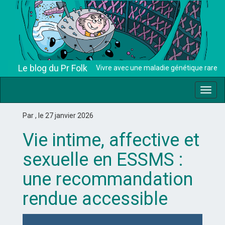
Le blog du Pr Folk
Vivre avec une maladie génétique rare
Toggl
navig
Par , le 27 janvier 2026
Vie intime, affective et
sexuelle en ESSMS :
une recommandation
rendue accessible