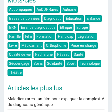
Mots-clés
Accompagner
AnDDI-Rares
Autisme
Bases de données
Diagnostic
Éducation
Enfance
ERN
Errance diagnostique
Ethique
Europe
Famille
Film
Formation
Handicap
Législation
Livre
Médicament
Orthophonie
Prise en charge
Qualité de vie
Recherche
Réseau
Santé
Séquençage
Soins
Solidarité
Sport
Technologie
Théâtre
Articles les plus lus
Maladies rares : un film pour expliquer la complexité
du diagnostic génétique