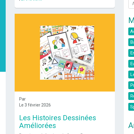
M
A
B
E
E
L
P
R
Par
Le 3 février 2026
S
Les Histoires Dessinées
A
Améliorées