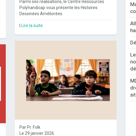
Parmi ses réalisations, le Centre Ressources
Ma
Polyhandicap vous présente les Histoires
co
Dessinées Améliorées.
Al
|
Lire la suite
ha
Dé
Le
no
dé
MD
dr
si
Par Pr. Folk
Le 29 janvier 2026