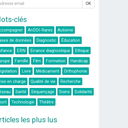
OK
ots-clés
ccompagner
AnDDI-Rares
Autisme
ases de données
Diagnostic
Éducation
nfance
ERN
Errance diagnostique
Ethique
urope
Famille
Film
Formation
Handicap
égislation
Livre
Médicament
Orthophonie
rise en charge
Qualité de vie
Recherche
éseau
Santé
Séquençage
Soins
Solidarité
port
Technologie
Théâtre
rticles les plus lus