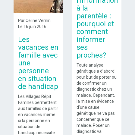
l’information
à la
parentèle :
Par Céline Vernin
pourquoi et
Le 16 juin 2016
comment
Les
informer
vacances en
ses
famille avec
proches?
une
Toute analyse
personne
génétique a d’abord
en situation
pour but de porter ou
de confirmer un
de handicap
diagnostic chez un
malade. Cependant,
Les Villages Répit
la mise en évidence
Familles permettent
d’une cause
aux familles de partir
génétique ne va pas
en vacances même
concerner que ce
si la personne en
malade. Poser un
situation de
diagnostic va
handicap nécessite