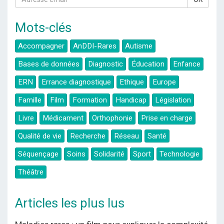
Mots-clés
Accompagner
AnDDI-Rares
Autisme
Bases de données
Diagnostic
Éducation
Enfance
ERN
Errance diagnostique
Ethique
Europe
Famille
Film
Formation
Handicap
Législation
Livre
Médicament
Orthophonie
Prise en charge
Qualité de vie
Recherche
Réseau
Santé
Séquençage
Soins
Solidarité
Sport
Technologie
Théâtre
Articles les plus lus