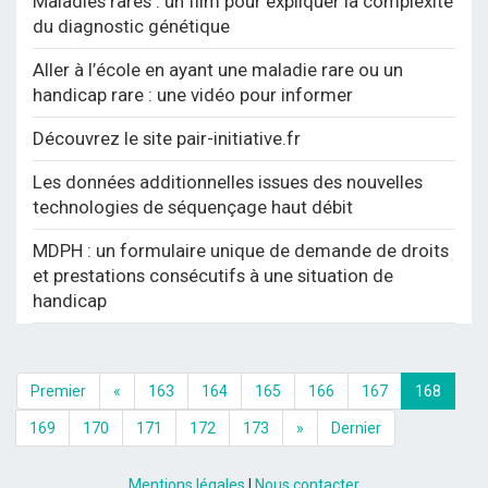
Maladies rares : un film pour expliquer la complexité
du diagnostic génétique
Aller à l’école en ayant une maladie rare ou un
handicap rare : une vidéo pour informer
Découvrez le site pair-initiative.fr
Les données additionnelles issues des nouvelles
technologies de séquençage haut débit
MDPH : un formulaire unique de demande de droits
et prestations consécutifs à une situation de
handicap
Premier
«
163
164
165
166
167
168
169
170
171
172
173
»
Dernier
Mentions légales
|
Nous contacter