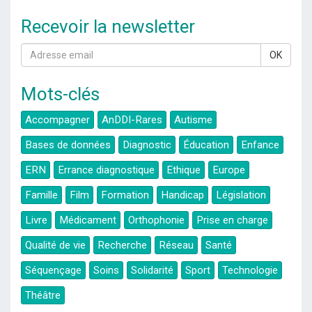
Recevoir la newsletter
OK
Mots-clés
Accompagner
AnDDI-Rares
Autisme
Bases de données
Diagnostic
Éducation
Enfance
ERN
Errance diagnostique
Ethique
Europe
Famille
Film
Formation
Handicap
Législation
Livre
Médicament
Orthophonie
Prise en charge
Qualité de vie
Recherche
Réseau
Santé
Séquençage
Soins
Solidarité
Sport
Technologie
Théâtre